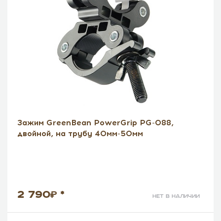
Зажим GreenBean PowerGrip PG-088,
двойной, на трубу 40мм-50мм
2 790
*
нет в наличии