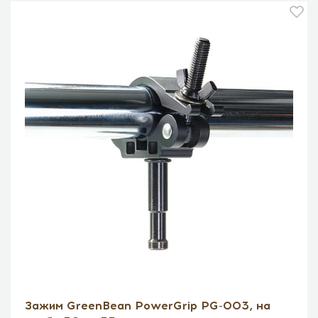
Зажим GreenBean PowerGrip PG-003, на