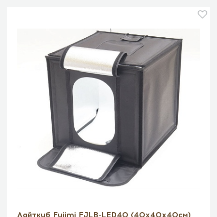
Лайткуб Fujimi FJLB-LED40 (40х40х40см)