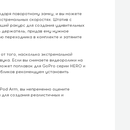
одаря поворотному замку, и вы можете
кстремальных скоростях. Штатив с
чший ракурс для создания удивительных
ть держатель, придав ему нужное
ю переходника в комплекте и затяните
от того, насколько экстремальной
вука. Если вы снимаете видеоролики на
может поплавок для GoPro серии HERO и
я бликов рекомендуем установить
aPod Arm, вы непременно оцените
 для создания реалистичных и