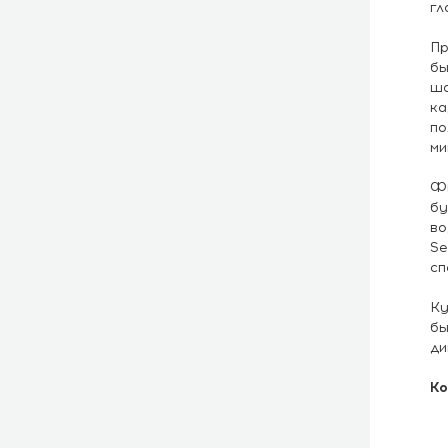
гл
Пр
бы
ша
ка
по
ми
Фи
бу
во
Se
сп
Ку
бы
ди
Ко