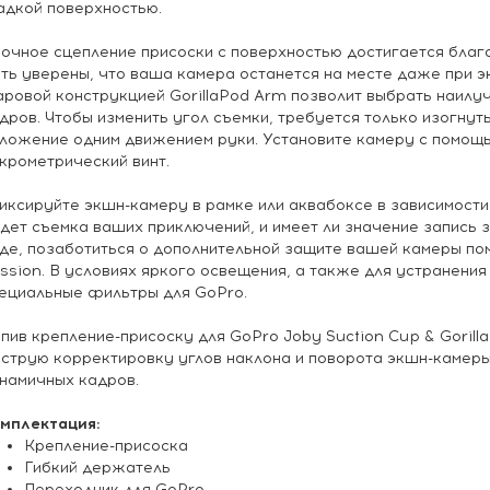
адкой поверхностью.
очное сцепление присоски с поверхностью достигается благ
ть уверены, что ваша камера останется на месте даже при э
ровой конструкцией GorillaPod Arm позволит выбрать наилу
дров. Чтобы изменить угол съемки, требуется только изогну
ложение одним движением руки. Установите камеру с помощь
крометрический винт.
ксируйте экшн-камеру в рамке или аквабоксе в зависимости 
дет съемка ваших приключений, и имеет ли значение запись з
де, позаботиться о дополнительной защите вашей камеры по
ssion. В условиях яркого освещения, а также для устранени
ециальные фильтры для GoPro.
пив крепление-присоску для GoPro Joby Suction Cup & Gorill
струю корректировку углов наклона и поворота экшн-камеры
намичных кадров.
мплектация:
Крепление-присоска
Гибкий держатель
Переходник для GoPro.