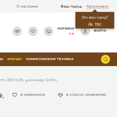
Ваш город:
О магазине
Красноярск
Это ваш город?
Да
Нет
КОРЗИНА
ВОЙТИ
0
РЫ
АРЕНДА
КОМИССИОННАЯ ТЕХНИКА
Arm JB01329, для камер GoPro
9,
В ИЗБРАННОЕ
В СПИСОК СРАВНЕНИЯ