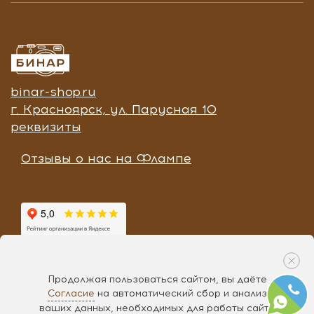
binar-shop.ru
г. Красноярск, ул. Парусная 10
реквизиты
Отзывы о нас на Флампе
Продолжая пользоваться сайтом, вы даёте
Согласие
на автоматический сбор и анализ
Разработка «
Чипса
», 2017
ваших данных, необходимых для работы сайта