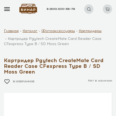
8 (800) 600–58–78
Главная
Каталог
Фотоаксессуары
Картридеры
Картридер Pgytech CreateMate Card Reader Case
CFexpress Type B / SD Moss Green
Картридер Pgytech CreateMate Card
Reader Case CFexpress Type B / SD
Moss Green
Нет в наличии
В ИЗБРАННОЕ