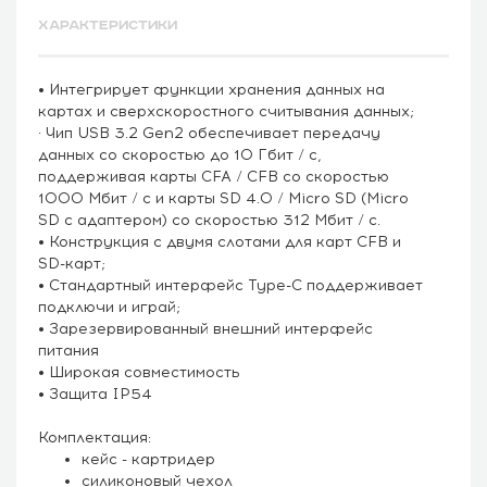
ХАРАКТЕРИСТИКИ
• Интегрирует функции хранения данных на
картах и сверхскоростного считывания данных;
· Чип USB 3.2 Gen2 обеспечивает передачу
данных со скоростью до 10 Гбит / с,
поддерживая карты CFA / CFB со скоростью
1000 Мбит / с и карты SD 4.0 / Micro SD (Micro
SD с адаптером) со скоростью 312 Мбит / с.
• Конструкция с двумя слотами для карт CFB и
SD-карт;
• Стандартный интерфейс Type-C поддерживает
подключи и играй;
• Зарезервированный внешний интерфейс
питания
• Широкая совместимость
• Защита IP54
Комплектация:
кейс - картридер
силиконовый чехол