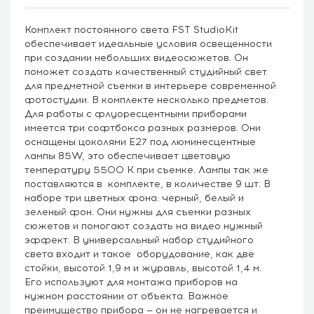
Комплект постоянного света FST StudioKit
обеспечивает идеальные условия освещенности
при создании небольших видеосюжетов. Он
поможет создать качественный студийный свет
для предметной съемки в интерьере современной
фотостудии. В комплекте несколько предметов.
Для работы с флуоресцентными приборами
имеется три софтбокса разных размеров. Они
оснащены цоколями E27 под люминесцентные
лампы 85W, это обеспечивает цветовую
температуру 5500 К при съемке. Лампы так же
поставляются в комплекте, в количестве 9 шт. В
наборе три цветных фона: черный, белый и
зеленый фон. Они нужны для съемки разных
сюжетов и помогают создать на видео нужный
эффект. В универсальный набор студийного
света входит и такое оборудование, как две
стойки, высотой 1,9 м и журавль, высотой 1,4 м.
Его используют для монтажа приборов на
нужном расстоянии от объекта. Важное
преимущество прибора — он не нагревается и