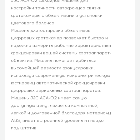
JJC ACA-02 Складная мишень для
настройки точности автофокуса связки
фотокамеры с объективами и установки
цветового баланса
Мишень для юстировки объективов
цифровых фотокамер позволяет быстро и
надежно измерить рабочие характеристики
фокусировки вашей системы фотоаппарат-
объектив. Мишень помогает добиться
высочайшей резкости фокусировки,
используя современную микрометрическую
юстировку автоматической фокусировки
цифровых зеркальных фотоаппаратов.
Мишень JJC ACA-02 имеет самую
доступную цену, является компактной,
легкой и долговечной благодаря материалу
ABS, имеет встроенный уровень и гнездо
под штатив.