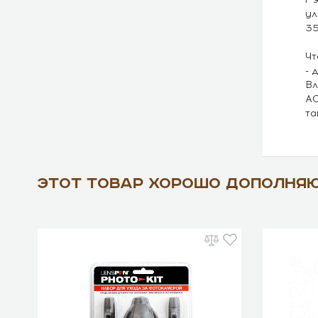
ул
35
Чт
- 
Вл
A0
та
Этот товар хорошо дополня