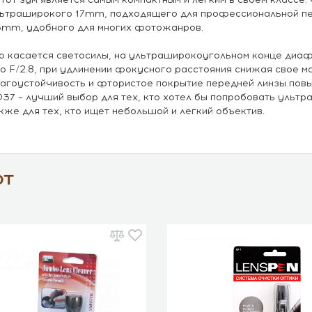
ьтраширокого 17mm, подходящего для профессиональной п
mm, удобного для многих фотожанров.
о касается светосилы, на ультраширокоугольном конце диа
до F/2.8, при удлинении фокусного расстояния снижая свое м
агоустойчивость и фтористое покрытие передней линзы пов
37 – лучший выбор для тех, кто хотел бы попробовать ультр
кже для тех, кто ищет небольшой и легкий объектив.
ют