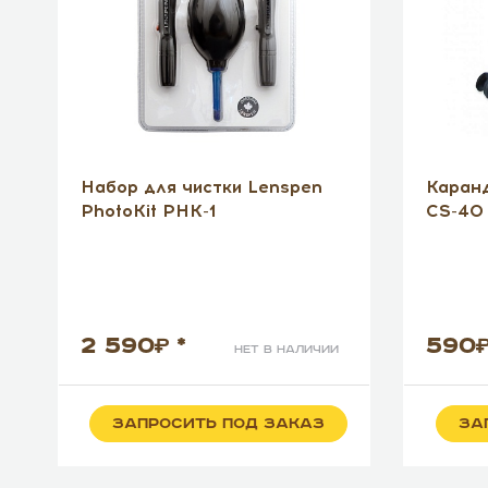
Набор для чистки Lenspen
Каранд
PhotoKit PHK-1
CS-40
%
2 590
*
590
нет в наличии
ЗАПРОСИТЬ ПОД ЗАКАЗ
ЗА