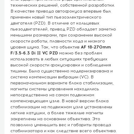
технических решений, собственной разработки.
В качестве привода автофокуса впервые был
применен новый тип пьезоэлектрического
двигателя (PZD). В отличие от кольцевых
пьезодвигателей, привод PZD обладает заметно
меньшими размерами, при сохранении высокой
скорости работы, плавности хода и низкого
уровня шума. Так, что объектив
AF 18-270mm
F/3.5-6.3 Di II VC PZD
можно без проблем
использовать в любых ситуациях требующих
высокой скорости фокусировки и соблюдения
тишины. Была существенно модернизирована и
система компенсации вибрации (VC). В
первоначальном варианте блока стабилизации,
магниты системы управления находились
непосредственно на самом подвижном
компенсирующем узле. В новой версии блока
стабилизации на подвижном узле установлены
легкие катушки, а более тяжелые магниты
закреплены на основании объектива. Это
позволило уменьшить вес и габариты провода
стабилизатора и как следствие всего объектива.