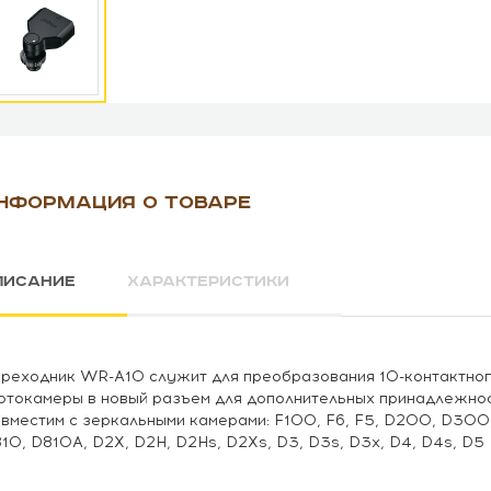
НФОРМАЦИЯ О ТОВАРЕ
ПИСАНИЕ
ХАРАКТЕРИСТИКИ
реходник WR-A10 служит для преобразования 10-контактног
токамеры в новый разъем для дополнительных принадлежно
вместим с зеркальными камерами: F100, F6, F5, D200, D3
10, D810A, D2X, D2H, D2Hs, D2Xs, D3, D3s, D3x, D4, D4s, D5