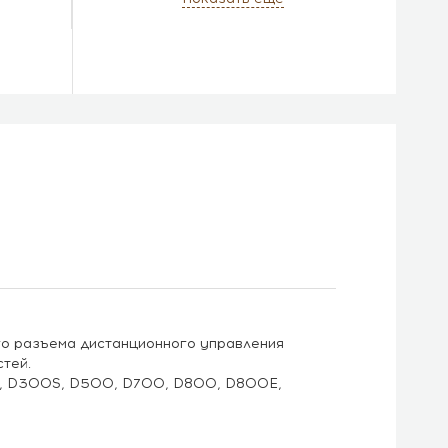
о разъема дистанционного управления
стей.
00, D300S, D500, D700, D800, D800E,