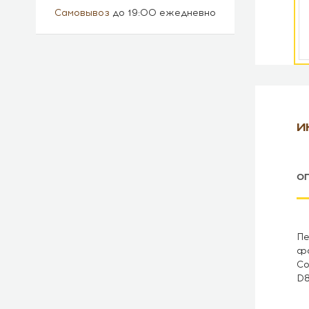
Самовывоз
до 19:00 ежедневно
И
О
Пе
фо
Со
D8