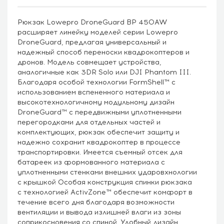
Рюкзак Lowepro DroneGuard BP 450AW
расширяет линейку моделей серии Lowepro
DroneGuard, предлагая универсальный и
надежный способ переноски квадрокоптеров и
дронов. Модель совмещает устройства,
аналогичные как 3DR Solo или DJI Phantom III.
Благодаря особой технологии FormShell™ с
использованием вспененного материала и
высокотехнологичному модульному дизайн
DroneGuard™ с передвижными уплотненными
перегородками для отдельных частей и
комплектующих, рюкзак обеспечит защиту и
надежно сохранит квадрокоптер в процессе
транспортировки. Имеется съемный отсек для
батареек из формованного материала с
уплотненными стенками внешних ударовхнологии
с крышкой Особая конструкция спинки рюкзака
с технологией ActivZone™ обеспечит комфорт в
течение всего дня благодаря возможности
вентиляции и вывода излишней влаги из зоны
соприкосновения со спиной. Удобный дизайн