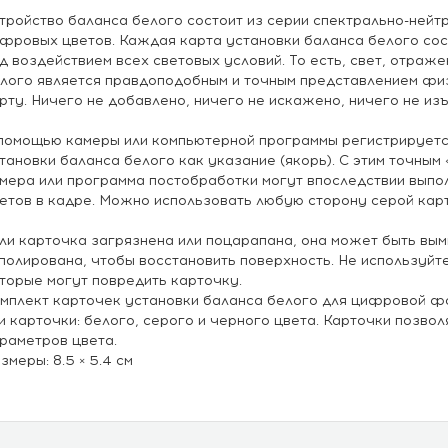
тройство баланса белого состоит из серии спектрально-нейт
фровых цветов. Каждая карта установки баланса белого сос
д воздействием всех световых условий. То есть, свет, отраж
лого является правдоподобным и точным представлением фи
рту. Ничего не добавлено, ничего не искажено, ничего не изъ
помощью камеры или компьютерной программы регистрируетс
тановки баланса белого как указание (якорь). С этим точны
мера или программа постобработки могут впоследствии выпо
етов в кадре. Можно использовать любую сторону серой карт
ли карточка загрязнена или поцарапана, она может быть вым
полирована, чтобы восстановить поверхность. Не используй
торые могут повредить карточку.
мплект карточек установки баланса белого для цифровой фо
и карточки: белого, серого и черного цвета. Карточки позво
раметров цвета.
змеры: 8.5 × 5.4 см