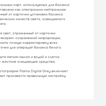
ральных карт, используемых для баланса
тавлена как спектрально-нейтральная
енный от карточки установки баланса
зических качеств света, освещаемого
ято.
я свет, отраженный от карточки
м «якорем» сохраненной информации,
лнить точную корректировку всех
очки для операций баланса белого.
ыта мягким мылом и водой и слегка
те жесткие очищающие средства,
тографии Flama Digital Grey включает
ляют произвести правильную настройку