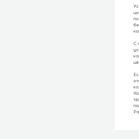
Ус
ци
по
бе
ка
С 
ус
ка
цв
Ес
от
ко
Ко
тр
па
Ра