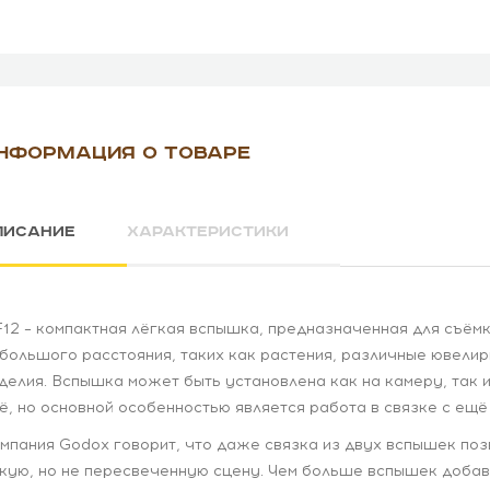
НФОРМАЦИЯ О ТОВАРЕ
ПИСАНИЕ
ХАРАКТЕРИСТИКИ
12 – компактная лёгкая вспышка, предназначенная для съём
большого расстояния, таких как растения, различные ювели
делия. Вспышка может быть установлена как на камеру, так и
ё, но основной особенностью является работа в связке с ещё
мпания Godox говорит, что даже связка из двух вспышек поз
кую, но не пересвеченную сцену. Чем больше вспышек добав