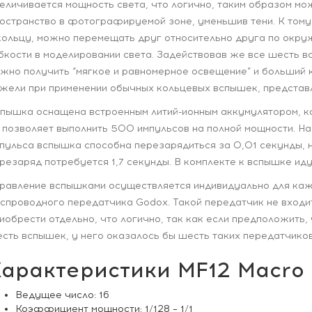
еличивается мощность света, что логично, таким образом м
остранство в фотографируемой зоне, уменьшив тени. К том
кольцу, можно перемещать друг относительно друга по окру
бкости в моделировании света. Задействовав же все шесть в
жно получить “мягкое и равномерное освещение” и больший к
жели при применении обычных кольцевых вспышек, представ
пышка оснащена встроенным литий-ионным аккумулятором, к
 позволяет выполнить 500 импульсов на полной мощности. Н
пульса вспышка способна перезарядиться за 0,01 секунды, 
резаряд потребуется 1,7 секунды. В комплекте к вспышке ид
равление вспышками осуществляется индивидуально для ка
спроводного передатчика Godox. Такой передатчик не входит
иобрести отдельно, что логично, так как если предположить
сть вспышек, у него оказалось бы шесть таких передатчиков
арактеристики MF12 Macro 
Ведущее число: 16
Коэффициент мощности: 1/128 – 1/1