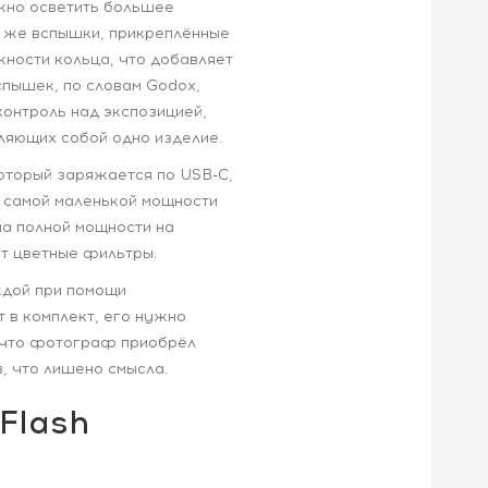
ожно осветить большее
у же вспышки, прикреплённые
жности кольца, что добавляет
спышек, по словам Godox,
онтроль над экспозицией,
ляющих собой одно изделие.
оторый заряжается по USB-C,
а самой маленькой мощности
на полной мощности на
ут цветные фильтры.
ждой при помощи
 в комплект, его нужно
, что фотограф приобрёл
, что лишено смысла.
Flash