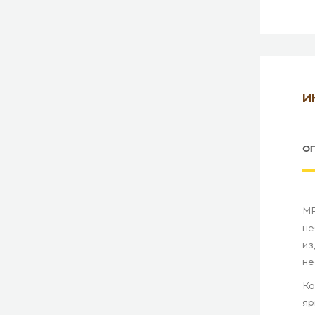
И
О
MF
не
из
не
Ко
яр