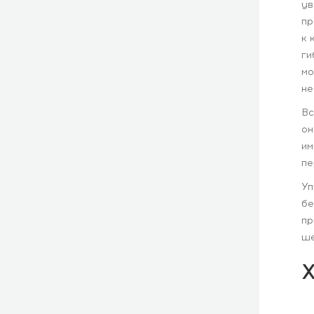
ув
пр
к 
ги
мо
не
Вс
он
им
пе
Уп
бе
пр
ше
Х