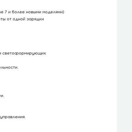
e 7 и более новыми моделями)
ты от одной зарядки
вки светоформирующих
льности.
и.
управления.