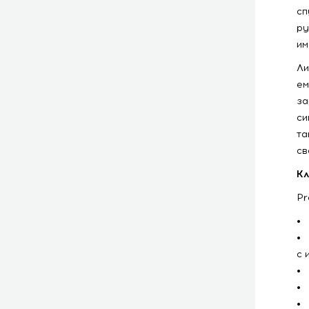
сп
ру
им
Ли
ем
за
си
та
св
Кл
Pr
• 
• 
с 
• 
• 
• 