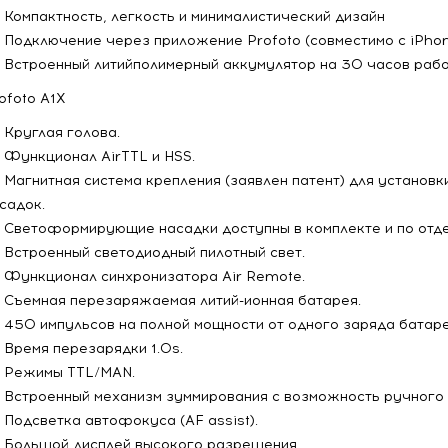
Компактность, легкость и минималистический дизайн
Подключение через приложение Profoto (совместимо с iPhon
Встроенный литийполимерный аккумулятор на 30 часов рабо
ofoto A1X
Круглая голова.
Функционал AirTTL и HSS.
Магнитная система крепления (заявлен патент) для устано
садок.
Светоформирующие насадки доступны в комплекте и по отде
Встроенный светодиодный пилотный свет.
Функционал синхронизатора Air Remote.
Съемная перезаряжаемая литий-ионная батарея.
450 импульсов на полной мощности от одного заряда батаре
Время перезарядки 1.0s.
Режимы TTL/MAN.
Встроенный механизм зуммирования с возможность ручного 
Подсветка автофокуса (AF assist).
Большой дисплей высокого разрешения.