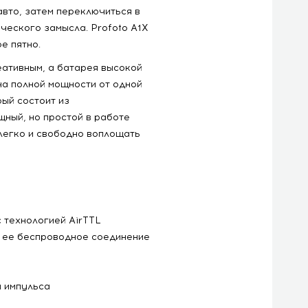
вто, затем переключиться в
ческого замысла. Profoto A1X
е пятно.
ативным, а батарея высокой
а полной мощности от одной
рый состоит из
щный, но простой в работе
легко и свободно воплощать
 технологией AirTTL
 ее беспроводное соединение
 импульса