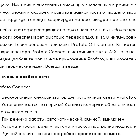
уска. Или можно выставить начальную экспозицию в режиме а
чной режим и скорректировать в зависимости от вашего твор
еет круглую голову и формирует мягкое, аккуратное светово
нейка светоформирующих насадок позволить быть более кре
кости обеспечивает быструю перезарядку и 450 импульсов н
рядки. Таким образом, комплект Profoto Off-Camera Kit, кото
нхронизатора Profoto Connect и источника света A1X - это мо
ндем. Добавьте мобильное приложение Profoto, и вы можете 
ои творческие идеи. Всегда и везде.
ючевые особенности
ofoto Connect
Бескнопочный синхронизатор для источников света Profoto с
Устанавливается на горячий башмак камеры и обеспечивает
источником света
Три режима работы: автоматический, ручной, выключен
Автоматический режим: автоматическая настройка мощности
Ручной режим: тонкая настройка параметров вспышки