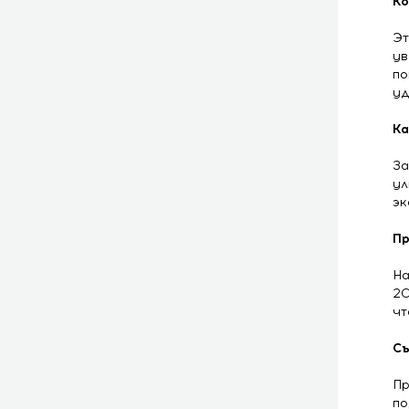
Ко
Эт
ув
по
уд
Ка
За
ул
эк
Пр
На
20
чт
Съ
Пр
по