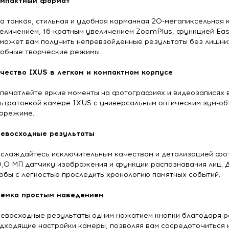
мпактный формат
а тонкая, стильная и удобная карманная 20-мегапиксельная 
еличением, 16-кратным увеличением ZoomPlus, функцией Eas
может вам получить непревзойденные результаты без лишних
обные творческие режимы.
чество IXUS в легком и компактном корпусе
печатлейте яркие моменты на фотографиях и видеозаписях в
ьтратонкой камере IXUS с универсальным оптическим зум-об
орежиме.
евосходные результаты
слаждайтесь исключительным качеством и детализацией фо
,0 МП датчику изображения и функции распознавания лиц. 
обы с легкостью проследить хронологию памятных событий.
емка простым наведением
евосходные результаты одним нажатием кнопки благодаря р
дходящие настройки камеры, позволяя вам сосредоточиться 