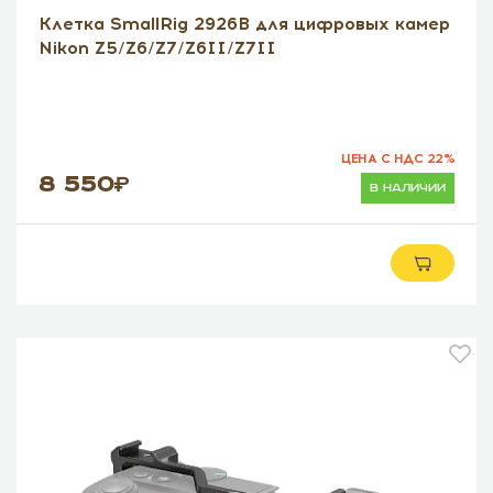
Клетка SmallRig 2926B для цифровых камер
Nikon Z5/Z6/Z7/Z6II/Z7II
ЦЕНА С НДС 22%
8 550
в наличии