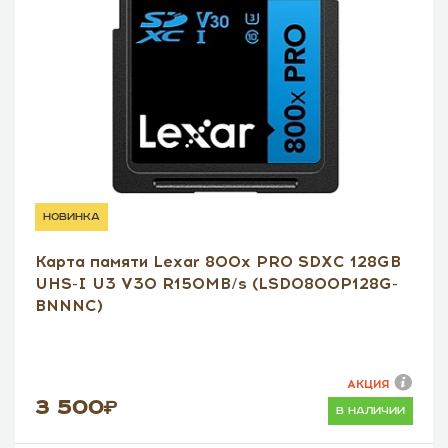
новинка
Карта памяти Lexar 800x PRO SDXC 128GB
UHS-I U3 V30 R150MB/s (LSD0800P128G-
BNNNC)
АКЦИЯ
3 500
в наличии