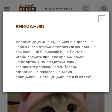
8 (800) 600–58–78
Внимание!
Главная
Аренда оборудования
Дорогие друзья! Мы уже давно выросли из
Аренда фото и кинооборудования
небольшого отдела с тестовыми камерами в
полноценный Сибирский Кино Рентал, и
чтобы сделать процесс аренды более
комфортным, мы запустили новый,
специализированный сайт. Теперь
оформление заказов и выдача
оборудования станут удобнее и быстрее!