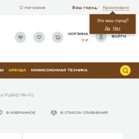
Ваш город:
О магазине
Красноярск
Это ваш город?
Да
Нет
КОРЗИНА
ВОЙТИ
0
РЫ
АРЕНДА
КОМИССИОННАЯ ТЕХНИКА
x/FullHD/Wi-Fi)
В ИЗБРАННОЕ
В СПИСОК СРАВНЕНИЯ