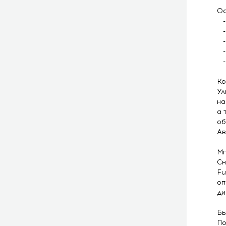
Ос
- 
- 
- 
- 
- 
Ко
Ул
на
а 
об
Ав
Мг
Сн
Fu
оп
ди
Бы
По