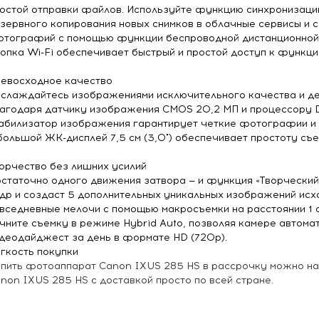
остой отправки файлов. Используйте функцию синхронизаци
зервного копирования новых снимков в облачные сервисы и 
тографий с помощью функции беспроводной дистанционной с
опка Wi-Fi обеспечивает быстрый и простой доступ к функция
евосходное качество
слаждайтесь изображениями исключительного качества и д
агодаря датчику изображения CMOS 20,2 МП и процессору D
абилизатор изображения гарантирует четкие фотографии и 
большой ЖК-дисплей 7,5 см (3,0") обеспечивает простоту съе
орчество без лишних усилий
статочно одного движения затвора — и функция «Творческий
др и создаст 5 дополнительных уникальных изображений исх
вседневные мелочи с помощью макросъемки на расстоянии 1 с
чните съемку в режиме Hybrid Auto, позволяя камере автома
деодайджест за день в формате HD (720p).
гкость покупки
пить фотоаппарат Canon IXUS 285 HS в рассрочку можно на
non IXUS 285 HS с доставкой просто по всей стране.