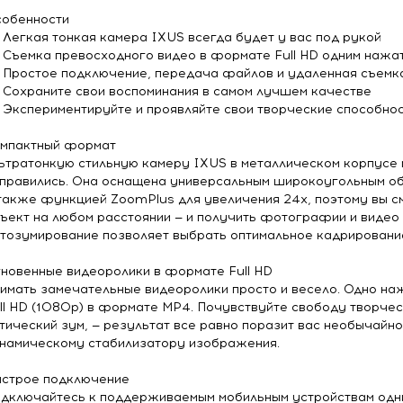
обенности
Легкая тонкая камера IXUS всегда будет у вас под рукой
Съемка превосходного видео в формате Full HD одним нажа
Простое подключение, передача файлов и удаленная съемк
Сохраните свои воспоминания в самом лучшем качестве
Экспериментируйте и проявляйте свои творческие способно
мпактный формат
ьтратонкую стильную камеру IXUS в металлическом корпусе м
правились. Она оснащена универсальным широкоугольным объ
также функцией ZoomPlus для увеличения 24x, поэтому вы с
ъект на любом расстоянии — и получить фотографии и видео
тозумирование позволяет выбрать оптимальное кадрирование
новенные видеоролики в формате Full HD
имать замечательные видеоролики просто и весело. Одно наж
ll HD (1080p) в формате MP4. Почувствуйте свободу творчес
тический зум, — результат все равно поразит вас необычайн
намическому стабилизатору изображения.
строе подключение
дключайтесь к поддерживаемым мобильным устройствам одним