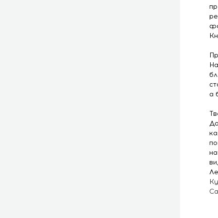
пр
ре
фо
Кн
Пр
На
бл
ст
а 
Тв
До
ка
по
на
ви
Ле
Ку
Ca