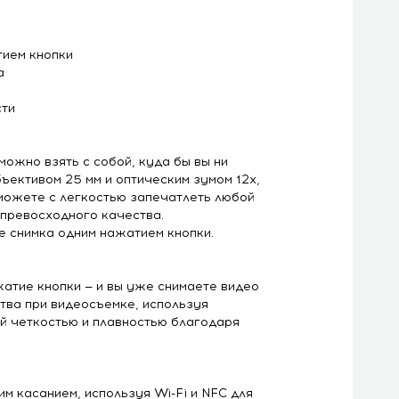
тием кнопки
а
сти
ожно взять с собой, куда бы вы ни
ективом 25 мм и оптическим зумом 12x,
можете с легкостью запечатлеть любой
 превосходного качества.
 снимка одним нажатием кнопки.
атие кнопки — и вы уже снимаете видео
тва при видеосъемке, используя
ой четкостью и плавностью благодаря
 касанием, используя Wi-Fi и NFC для