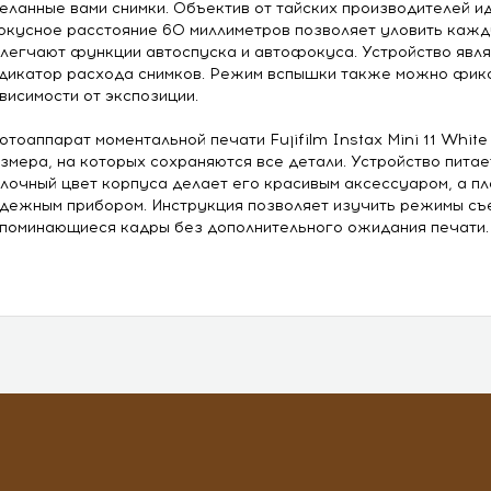
еланные вами снимки. Объектив от тайских производителей и
кусное расстояние 60 миллиметров позволяет уловить каж
легчают функции автоспуска и автофокуса. Устройство явля
дикатор расхода снимков. Режим вспышки также можно фикси
висимости от экспозиции.
тоаппарат моментальной печати Fujifilm Instax Mini 11 Whi
змера, на которых сохраняются все детали. Устройство питае
лочный цвет корпуса делает его красивым аксессуаром, а пл
дежным прибором. Инструкция позволяет изучить режимы съе
поминающиеся кадры без дополнительного ожидания печати.