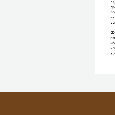
сд
фо
об
ин
за
Фо
ра
мо
на
за