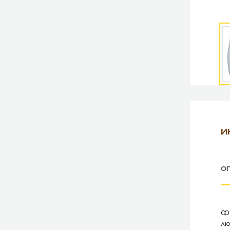
И
О
Фо
лю