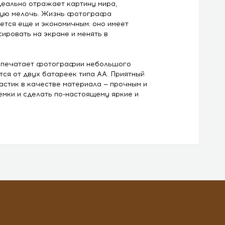
деально отражает картину мира,
дую мелочь. Жизнь фотографа
ется еще и экономичным: оно имеет
ровать на экране и менять в
te печатает фотографии небольшого
тся от двух батареек типа AA. Приятный
астик в качестве материала — прочным и
мки и сделать по-настоящему яркие и