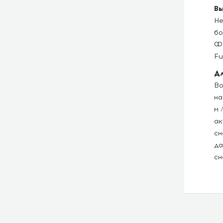
Вы
Не
бо
Фа
Fu
Дл
Во
на
м 
ак
сн
да
сн