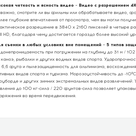
сокая четкость и ясность видео – Видео с разрешением 4
важно, смотрите ли вы фильмы или обрабатываете видео, фо
лее глубокие впечатления от просмотра, чем вы могли получи
ктическое разрешение в 3840 x 2160 пикселей в четыре ра
ll HD, благодаря чему достигается гораздо более высокий ур
я съемки в любых условиях вне помещений – 5 типов защ
донепроницаемость при погружении на глубину до 31 м / 102
 каноэ, рыбалки и других водных видов спорта. Ударопрочнос
/ 6,6 фута и пылезащищенность для альпинизма, восхождения
тивных видов спорта и туризма. Морозоустойчивость до -10ºC
оуборде и других зимних экстремальных видов развлечений. 
вления до 100 кг-сила / 220 фунтов-сила позволяет упаковы
аряжения во время передвижения.