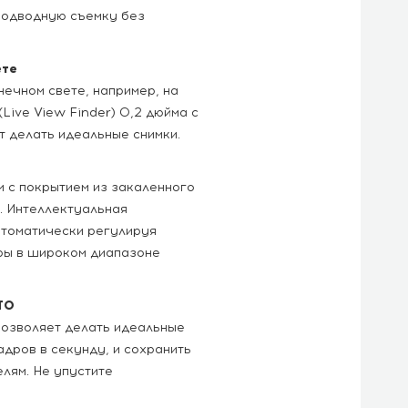
подводную съемку без
ете
ечном свете, например, на
(Live View Finder) 0,2 дюйма с
т делать идеальные снимки.
с покрытием из закаленного
. Интеллектуальная
втоматически регулируя
еры в широком диапазоне
ТО
озволяет делать идеальные
адров в секунду, и сохранить
лям. Не упустите