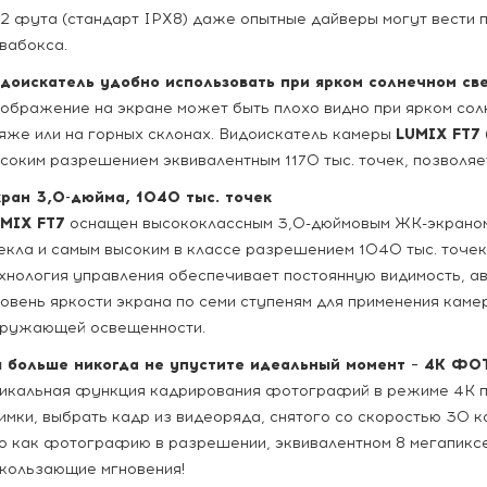
2 фута (стандарт IPX8) даже опытные дайверы могут вести 
вабокса.
доискатель удобно использовать при ярком солнечном св
ображение на экране может быть плохо видно при ярком солн
яже или на горных склонах. Видоискатель камеры
LUMIX FT7
соким разрешением эквивалентным 1170 тыс. точек, позволяе
ран 3,0-дюйма, 1040 тыс. точек
MIX FT7
оснащен высококлассным 3,0-дюймовым ЖК-экраном 
екла и самым высоким в классе разрешением 1040 тыс. точек
хнология управления обеспечивает постоянную видимость, а
овень яркости экрана по семи ступеням для применения кам
ружающей освещенности.
 больше никогда не упустите идеальный момент – 4K ФО
икальная функция кадрирования фотографий в режиме 4K п
имки, выбрать кадр из видеоряда, снятого со скоростью 30 к
о как фотографию в разрешении, эквивалентном 8 мегапиксе
кользающие мгновения!