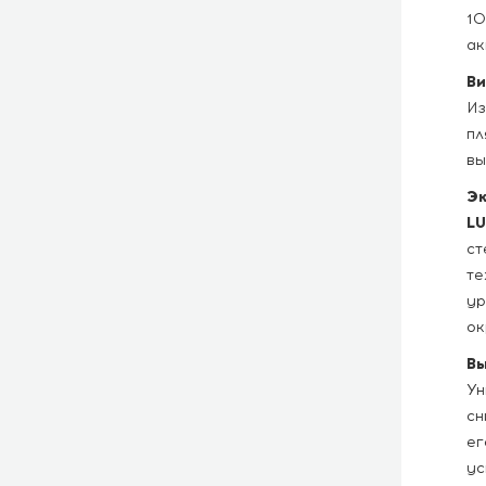
10
ак
Ви
Из
пл
вы
Эк
LU
ст
те
ур
ок
Вы
Ун
сн
ег
ус