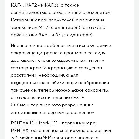
KAF- , KAF2 - и KAF3), а также
совместимостью с объективами с байонетом
Kсторонних производителей с резьбовым
креплением М42 (с адаптером), а также с
байонетами 645 - и 67 (с адаптером).
Именно эти востребованные и используемые
сокровища цифрового прошлого сегодня
доставляют столько удовольствия многим
фотографам. Информацию о фокусном
расстоянии, необходимую для
осуществления стабилизации изображения
при съемке, теперь можно даже сохранить,
а также записать в данные EXIF.
ЖК-монитор высокого разрешения с
интуитивным cенсорным управлением
PENTAX K-3 Mark III – первая камера
PENTAX, оснащенная специально созданным
3.2-дюймовым ЖК-монитором высокого