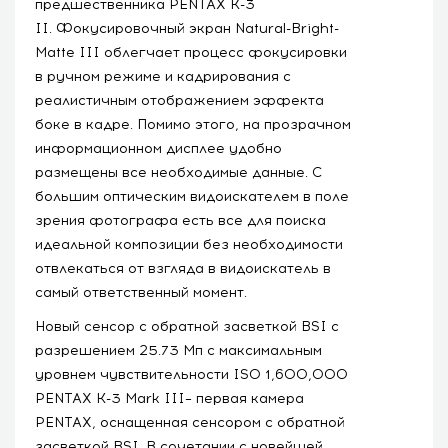
предшественника PENTAX K-3
II. Фокусировочный экран Natural-Bright-
Matte III облегчает процесс фокусировки
в ручном режиме и кадрирования с
реалистичным отображением эффекта
боке в кадре. Помимо этого, на прозрачном
информационном дисплее удобно
размещены все необходимые данные. С
большим оптическим видоискателем в поле
зрения фотографа есть все для поиска
идеальной композиции без необходимости
отвлекаться от взгляда в видоискатель в
самый ответственный момент.
Новый сенсор с обратной засветкой BSI с
разрешением 25.73 Мп с максимальным
уровнем чувствительности ISO 1,600,000
PENTAX K-3 Mark III– первая камера
PENTAX, оснащенная сенсором с обратной
засветкой BSI. В сочетании с новейшей