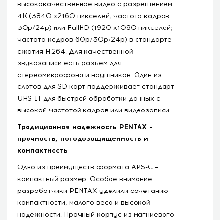
высококачественное видео с разрешением
4K (3840 x2160 пикселей; частота кадров
30p/24p) или FullHD (1920 x1080 пикселей;
частота кадров 60p/30p/24p) в стандарте
сжатия H.264. Для качественной
звукозаписи есть разъем для
стереомикрофона и наушников. Один из
слотов для SD карт поддерживает стандарт
UHS-II для быстрой обработки данных с
высокой частотой кадров или видеозаписи.
Традиционная надежность PENTAX –
прочность, погодозащищенность и
компактность
Одно из преимуществ формата APS-C –
компактный размер. Особое внимание
разработчики PENTAX уделили сочетанию
компактности, малого веса и высокой
надежности. Прочный корпус из магниевого