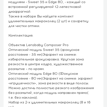
модулями - Sweet 35 и Edge 80, - каждый со
встроенной регулируемой 12-лепестковой
диафрагмой.
Также в наборе Вы найдете комплект
удлинительных макроколец (2 шт) и салфетку
для чистки оптики.
Комплектация:
Объектив Lensbaby Composer Pro
Оптический модуль Sweet 35 (фокусное
расстояние - 35 мм)Эффект на снимке:
избирательная фокусировка. Круглая зона
резкости в центре кадра, художественное
размытие – по краям.
Оптический модуль Edge 80 (Фокусное
расстояние - 80 мм)Эффект на снимке: эффект
«игрушечности», зона резкости в виде полосы.
Можно достичь полностью резкого изображения
без размытий, когда модуль направлен прямо(
т.е. без наклона).
Набор из 2-х удлинительных макроколец (8 и 16