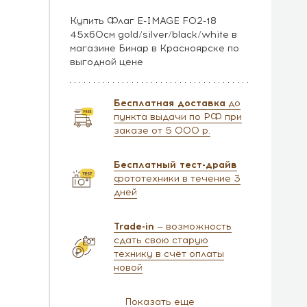
Купить Флаг E-IMAGE F02-18
45х60см gold/silver/black/white в
магазине Бинар в Красноярске по
выгодной цене
Бесплатная доставка
до
пункта выдачи по РФ при
заказе от 5 000 р.
Бесплатный тест-драйв
фототехники в течение 3
дней
Trade-in
— возможность
сдать свою старую
технику в счёт оплаты
новой
Показать еще