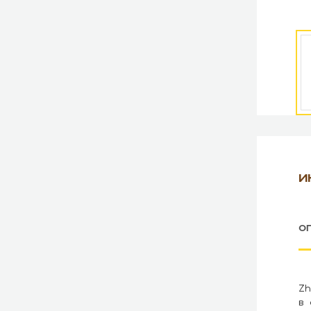
И
О
Zh
в 