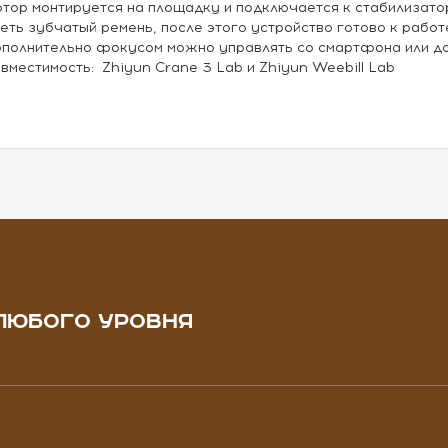
тор монтируется на площадку и подключается к стабилизато
еть зубчатый ремень, после этого устройство готово к работ
полнительно фокусом можно управлять со смартфона или до
вместимость: Zhiyun Crane 3 Lab и Zhiyun Weebill Lab
ЛЮБОГО УРОВНЯ