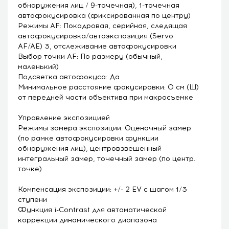
обнаружения лиц / 9-точечная), 1-точечная
автофокусировка (фиксированная по центру)
Режимы AF: Покадровая, серийная, следящая
автофокусировка/автоэкспозиция (Servo
AF/AE) 3, отслеживание автофокусировки
Выбор точки AF: По размеру (обычный,
маленький)
Подсветка автофокуса: Да
Минимальное расстояние фокусировки: 0 см (Ш)
от передней части объектива при макросъемке
Управление экспозицией
Режимы замера экспозиции: Оценочный замер
(по рамке автофокусировки функции
обнаружения лиц), центровзвешенный
интегральный замер, точечный замер (по центр.
точке)
Компенсация экспозиции: +/- 2 EV с шагом 1/3
ступени
Функция i-Contrast для автоматической
коррекции динамического диапазона