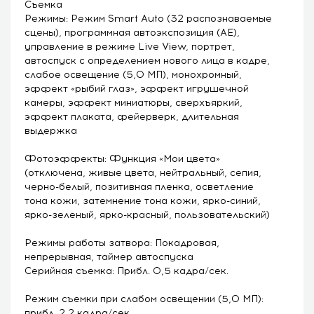
Съемка
Режимы: Режим Smart Auto (32 распознаваемые
сцены), программная автоэкспозиция (AE),
управление в режиме Live View, портрет,
автоспуск с определением нового лица в кадре,
слабое освещение (5,0 МП), монохромный,
эффект «рыбий глаз», эффект игрушечной
камеры, эффект миниатюры, сверхъяркий,
эффект плаката, фейерверк, длительная
выдержка
Фотоэффекты: Функция «Мои цвета»
(отключена, живые цвета, нейтральный, сепия,
черно-белый, позитивная пленка, осветление
тона кожи, затемнение тона кожи, ярко-синий,
ярко-зеленый, ярко-красный, пользовательский)
Режимы работы затвора: Покадровая,
непрерывная, таймер автоспуска
Серийная съемка: Прибл. 0,5 кадра/сек.
Режим съемки при слабом освещении (5,0 МП):
прибл. 2,2 кадра/сек.