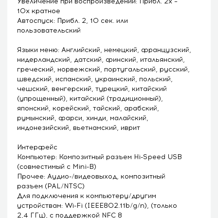
Увеличение при воспроизведении: Прибл. 2x –
10x кратное
Автоспуск: Прибл. 2, 10 сек. или
пользовательский
Языки меню: Английский, немецкий, французский,
нидерландский, датский, финский, итальянский,
греческий, норвежский, португальский, русский,
шведский, испанский, украинский, польский,
чешский, венгерский, турецкий, китайский
(упрощенный), китайский (традиционный),
японский, корейский, тайский, арабский,
румынский, фарси, хинди, малайский,
индонезийский, вьетнамский, иврит
Интерфейс
Компьютер: Композитный разъем Hi-Speed USB
(совместимый с Mini-B)
Прочее: Аудио-/видеовыход, композитный
разъем (PAL/NTSC)
Для подключения к компьютеру/другим
устройствам: Wi-Fi (IEEE802.11b/g/n), (только
2,4 ГГц), с поддержкой NFC 8