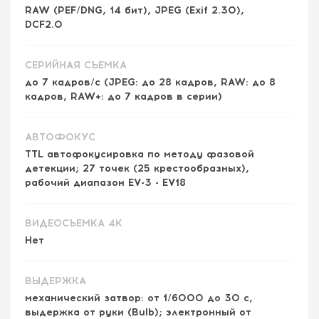
RAW (PEF/DNG, 14 бит), JPEG (Exif 2.30),
DCF2.0
СЕРИЙНАЯ СЪЕМКА
до 7 кадров/с (JPEG: до 28 кадров, RAW: до 8
кадров, RAW+: до 7 кадров в серии)
АВТОФОКУС
TTL автофокусировка по методу фазовой
детекции; 27 точек (25 крестообразных),
рабочий диапазон EV-3 - EV18
ВИДЕОСЪЕМКА 4K
Нет
ВЫДЕРЖКА
механический затвор: от 1/6000 до 30 с,
выдержка от руки (Bulb); электронный от