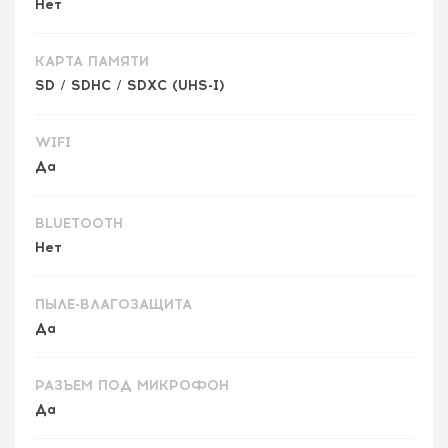
Нет
КАРТА ПАМЯТИ
SD / SDHC / SDXC (UHS-I)
WIFI
Да
BLUETOOTH
Нет
ПЫЛЕ-ВЛАГОЗАЩИТА
Да
РАЗЪЕМ ПОД МИКРОФОН
Да