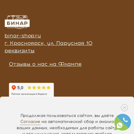
binar-shop.ru
г. Красноярск, ул. Парусная 10
реквизиты
Отзывы о нас на Флампе
Продолжая пользоваться сайтом, вы даёте
Согласие
на автоматический сбор и анализ
Разработка «
Чипса
», 2017
ваших данных, необходимых для работы сайта
и его улучшения, использование файлов