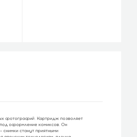
сных фотографий. Картридж позволяет
 под оформление комиксов. Он
– снимки станут приятными
я японским технологиям, пленка