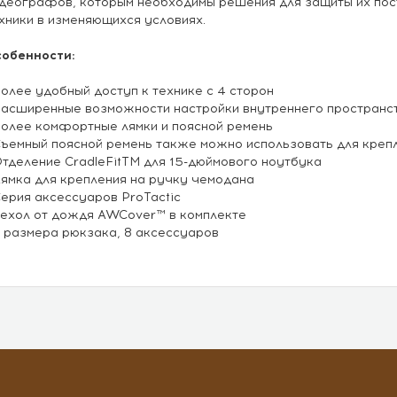
деографов, которым необходимы решения для защиты их по
хники в изменяющихся условиях.
обенности:
Более удобный доступ к технике с 4 сторон
Расширенные возможности настройки внутреннего пространс
Более комфортные лямки и поясной ремень
Съемный поясной ремень также можно использовать для креп
Отделение CradleFitTM для 15-дюймового ноутбука
Лямка для крепления на ручку чемодана
Серия аксессуаров ProTactic
Чехол от дождя AWCover™ в комплекте
2 размера рюкзака, 8 аксессуаров