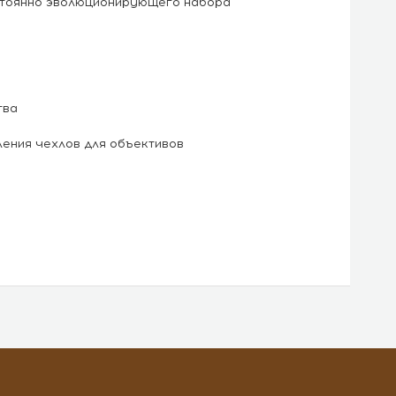
стоянно эволюционирующего набора
тва
ления чехлов для объективов