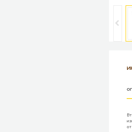
И
О
Вт
из
от