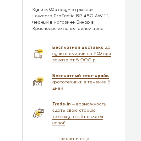
Купить Фотосумка рюкзак
Lowepro ProTactic BP 450 AW II,
черный в магазине Бинар в
Красноярске по выгодной цене
Бесплатная доставка
до
пункта выдачи по РФ при
заказе от 5 000 р.
Бесплатный тест-драйв
фототехники в течение 3
дней
Trade-in
— возможность
сдать свою старую
технику в счёт оплаты
новой
Показать еще