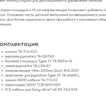
еет кнопку спуска для дистанционного управления записью
зовая площадка и 15 мм направляющие позволяют добавить к 
cus. Основная часть деталей выполнена из авиационного ал
али. Для более надежного хвата при работе с массивным о
емешки
омплектация:
клетка TA-T13-FCC
верхняя рукоятка TA-QRTH5
базовая площадка Type IV TA-BSP4-15
левая рукоятка TA-LRH-57
направляющие 15мм 200мм (2шт) R15-200
крепление для рукоятки Type VI TA-AHA6-L
зажим HDMI кабеля TA-T13-CC
переходник HDMI TCB-HDM-HDF
R/S кабель для Sony a6/a7/a9 RS-TA3-SYA