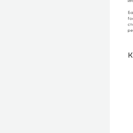
им
Ба
fo
ст
р
К