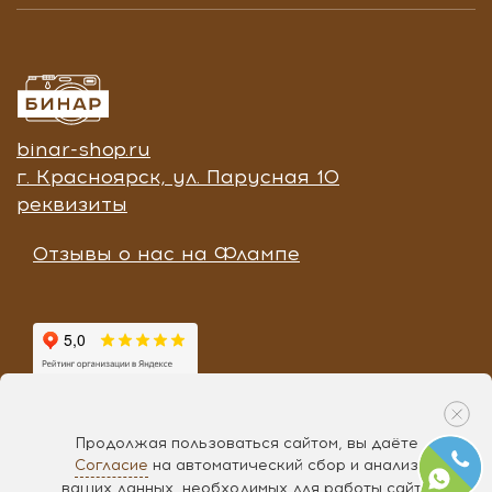
binar-shop.ru
г. Красноярск, ул. Парусная 10
реквизиты
Отзывы о нас на Флампе
Продолжая пользоваться сайтом, вы даёте
Согласие
на автоматический сбор и анализ
Разработка «
Чипса
», 2017
ваших данных, необходимых для работы сайта