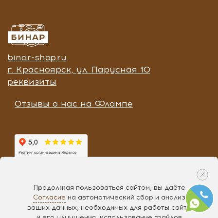
binar-shop.ru
г. Красноярск, ул. Парусная 10
реквизиты
Отзывы о нас на Флампе
Продолжая пользоваться сайтом, вы даёте
Согласие
на автоматический сбор и анализ
Разработка «
Чипса
», 2017
ваших данных, необходимых для работы сайта
и его улучшения, использование файлов