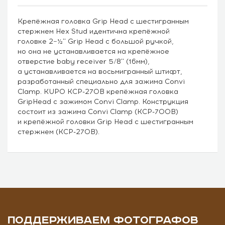
Крепёжная головка Grip Head с шестигранным
стержнем Hex Stud идентична крепёжной
головке 2−½'' Grip Head с большой ручкой,
но она не устанавливается на крепёжное
отверстие baby receiver 5/8'' (16мм),
а устанавливается на восьмигранный штифт,
разработанный специально для зажима Convi
Clamp. KUPO KCP-270B крепёжная головка
GripHead с зажимом Convi Clamp. Конструкция
состоит из зажима Convi Clamp (KCP-700B)
и крепёжной головки Grip Head с шестигранным
стержнем (KCP-270B).
ПОДДЕРЖИВАЕМ ФОТОГРАФОВ