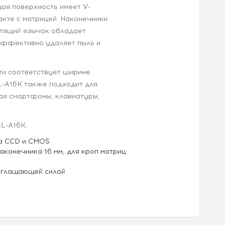
ая поверхность имеет V-
кте с матрицей. Наконечники
тящий язычок обладает
эффективно удаляет пыль и
сти соответствует ширине
L-A16K также подходит для
чая смартфоны, клавиатуры,
L-A16K:
ра CCD и CMOS
аконечника 16 мм, для кроп матриц
оглащающей силой