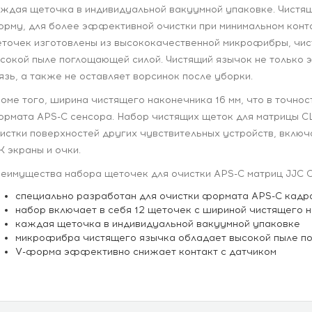
ждая щеточка в индивидуальной вакуумной упаковке. Чистящ
рму, для более эффективной очистки при минимальном конта
точек изготовлены из высококачественной микрофибры, чис
сокой пыле поглощающей силой. Чистящий язычок не только 
язь, а также не оставляет ворсинок после уборки.
оме того, ширина чистящего наконечника 16 мм, что в точно
рмата APS-C сенсора. Набор чистящих щеток для матрицы C
истки поверхностей других чувствительных устройств, вклю
 экраны и очки.
еимущества набора щеточек для очистки APS-C матриц JJC C
специально разработан для очистки формата APS-C кад
набор включает в себя 12 щеточек с шириной чистящего н
каждая щеточка в индивидуальной вакуумной упаковке
микрофибра чистящего язычка обладает высокой пыле п
V-форма эффективно снижает контакт с датчиком