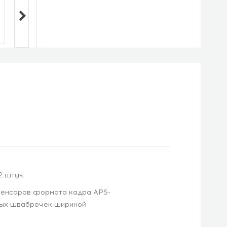
2 штук
сенсоров формата кадра APS-
вых шваброчек шириной