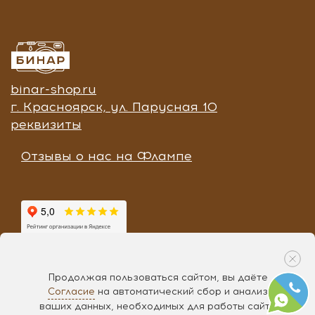
binar-shop.ru
г. Красноярск, ул. Парусная 10
реквизиты
Отзывы о нас на Флампе
Продолжая пользоваться сайтом, вы даёте
Согласие
на автоматический сбор и анализ
Разработка «
Чипса
», 2017
ваших данных, необходимых для работы сайта