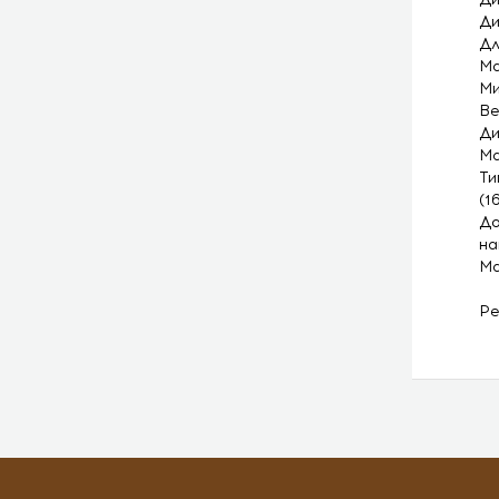
Ди
Дл
Ма
Ми
Ве
Ди
Ма
Ти
(1
До
на
Ма
Ре