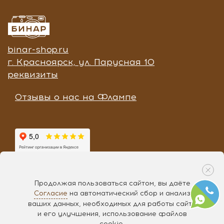
binar-shop.ru
г. Красноярск, ул. Парусная 10
реквизиты
Отзывы о нас на Флампе
Продолжая пользоваться сайтом, вы даёте
Согласие
на автоматический сбор и анализ
Разработка «
Чипса
», 2017
ваших данных, необходимых для работы сайта
и его улучшения, использование файлов
cookie.