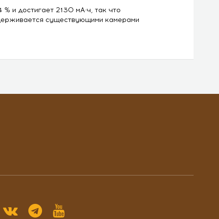
% и достигает 2130 мА·ч, так что
ддерживается существующими камерами