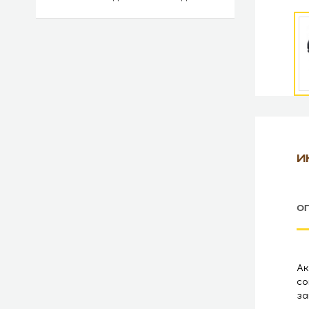
И
О
Ак
со
за