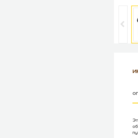
И
О
Эт
об
пу