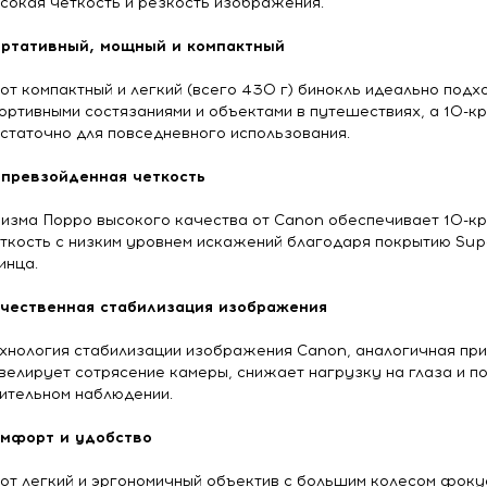
сокая четкость и резкость изображения.
ртативный, мощный и компактный
от компактный и легкий (всего 430 г) бинокль идеально подх
ортивными состязаниями и объектами в путешествиях, а 10-к
статочно для повседневного использования.
превзойденная четкость
изма Порро высокого качества от Canon обеспечивает 10-к
ткость с низким уровнем искажений благодаря покрытию Sup
инца.
чественная стабилизация изображения
хнология стабилизации изображения Canon, аналогичная при
велирует сотрясение камеры, снижает нагрузку на глаза и 
ительном наблюдении.
мфорт и удобство
от легкий и эргономичный объектив с большим колесом фоку