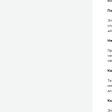
вы
По
Эт
сп
до
Не
Пр
че
св
Ка
Те
ни
дл
Ко
Эт