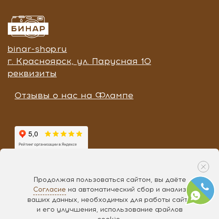
binar-shop.ru
г. Красноярск, ул. Парусная 10
реквизиты
Отзывы о нас на Флампе
Продолжая пользоваться сайтом, вы даёте
Согласие
на автоматический сбор и анализ
Разработка «
Чипса
», 2017
ваших данных, необходимых для работы сайта
и его улучшения, использование файлов
ЗАПРОСИТЬ ПОД ЗАКАЗ