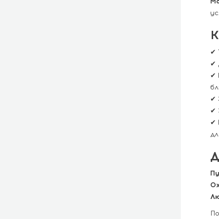
Mo
ус
К
✔
✔
✔
бл
✔
✔
✔
дл
Д
Пу
Ох
Лю
По