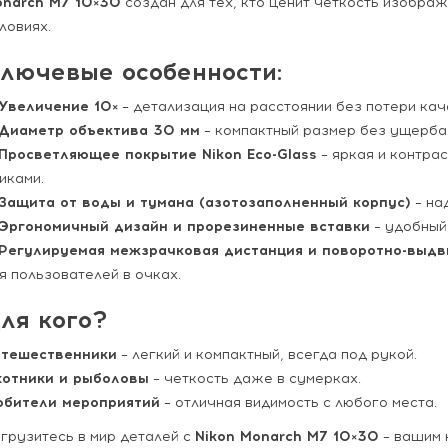
narch M7 10×30
создан для тех, кто ценит четкость изображ
ловиях.
лючевые особенности:
Увеличение 10×
– детализация на расстоянии без потери кач
Диаметр объектива 30 мм
– компактный размер без ущерба 
Просветляющее покрытие Nikon Eco-Glass
– яркая и контра
иками.
Защита от воды и тумана (азотозаполненный корпус)
– на
Эргономичный дизайн и прорезиненные вставки
– удобный 
Регулируемая межзрачковая дистанция и поворотно-выд
я пользователей в очках.
ля кого?
тешественники
– легкий и компактный, всегда под рукой.
отники и рыболовы
– четкость даже в сумерках.
бители мероприятий
– отличная видимость с любого места.
грузитесь в мир деталей с
Nikon Monarch M7 10×30
– вашим 