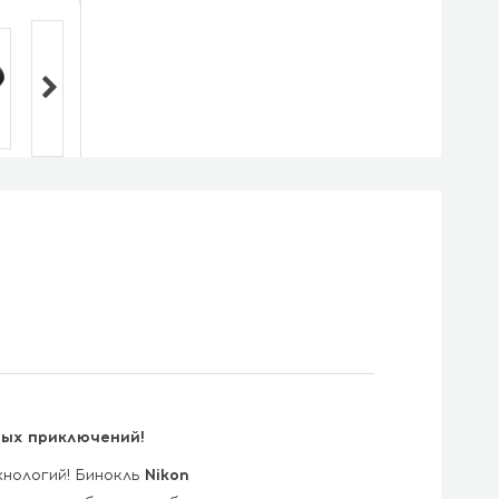
бых приключений!
хнологий! Бинокль
Nikon