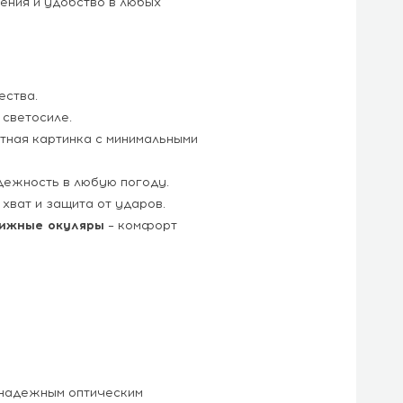
ения и удобство в любых
ества.
светосиле.
стная картинка с минимальными
дежность в любую погоду.
хват и защита от ударов.
вижные окуляры
– комфорт
надежным оптическим