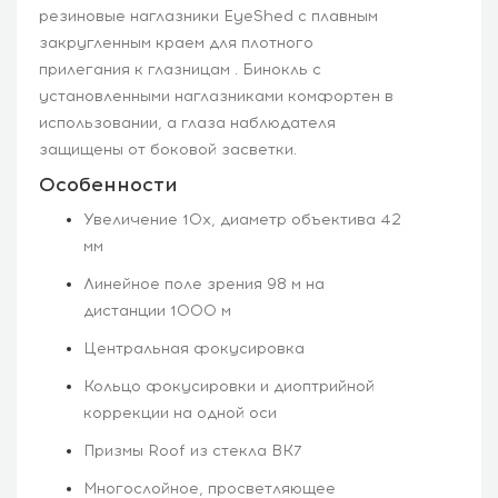
резиновые наглазники EyeShed с плавным
закругленным краем для плотного
прилегания к глазницам . Бинокль с
установленными наглазниками комфортен в
использовании, а глаза наблюдателя
защищены от боковой засветки.
Особенности
Увеличение 10х, диаметр объектива 42
мм
Линейное поле зрения 98 м на
дистанции 1000 м
Центральная фокусировка
Кольцо фокусировки и диоптрийной
коррекции на одной оси
Призмы Roof из стекла BК7
Многослойное, просветляющее