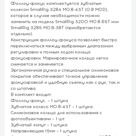
Фоллоу-фокус комплектуется зубчатым
колесом SmallRig 3284 M0.8-43T (0.8 MOD),
которое в случае необходимости можно
заменить на модель SmallRig 3200 M0.8-65T или
SmallRig 3285 M0.8-38T (приобретаются
отдельно).
Конструкция фоллоу-фокуса позволяет быстро
переключаться между выбранным диапазоном
регулировки и полным ходом кольца
фокусировки. Маркировочное кольцо легко
снимается и заменяется.
Эргономичная ручка и специальное силиконовое
покрытие обеспечивают точное управление
фокусировкой и удобную съемку как с рук, так и
со штатива.
В комплект входит:
Фоллоу-фокус – 1 штука
Зубчатое колесо M0.8-43T – 1 штука.
Силиконовое кольцо для использования с
фотообъективами – 1 шт.
Зубчатый хомут – 1 штука
Направляющая 15мм – 1 штука