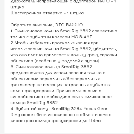
Держатель направляющей с адаптером NATO – 1
штука
Шестигранная отвертка – 1 штука
Обратите внимание, ЭТО ВАЖНО:
1. Силиконовое кольцо SmallRig 3852 совместимо
только с зубчатым колесом M0.8-43T.
2. Чтобы избежать проскальзывания при
использовании кольца SmallRig 3852, убедитесь,
что оно плотно прилегает к кольцу фокусировки
объектива (особенно у моделей с зумом).
3. Силиконовое кольцо SmallRig 3852
предназначено для использования только с
объективами зеркальных/беззеркальных
фотокамер не имеющих встроенных зубчатых
колец фокусировки. При использовании с
кинообъектива необходимо снять силиконовое
кольцо SmallRig 3852.
4. Зубчатый хомут SmallRig 3284 Focus Gear
Ring может быть использован с объективами с
диаметром кольца фокусировки до 114мм.