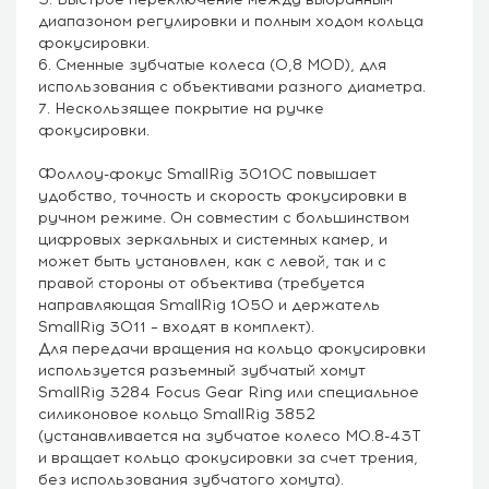
диапазоном регулировки и полным ходом кольца
фокусировки.
6. Сменные зубчатые колеса (0,8 MOD), для
использования с объективами разного диаметра.
7. Нескользящее покрытие на ручке
фокусировки.
Фоллоу-фокус SmallRig 3010С повышает
удобство, точность и скорость фокусировки в
ручном режиме. Он совместим с большинством
цифровых зеркальных и системных камер, и
может быть установлен, как с левой, так и с
правой стороны от объектива (требуется
направляющая SmallRig 1050 и держатель
SmallRig 3011 – входят в комплект).
Для передачи вращения на кольцо фокусировки
используется разъемный зубчатый хомут
SmallRig 3284 Focus Gear Ring или специальное
силиконовое кольцо SmallRig 3852
(устанавливается на зубчатое колесо M0.8-43T
и вращает кольцо фокусировки за счет трения,
без использования зубчатого хомута).