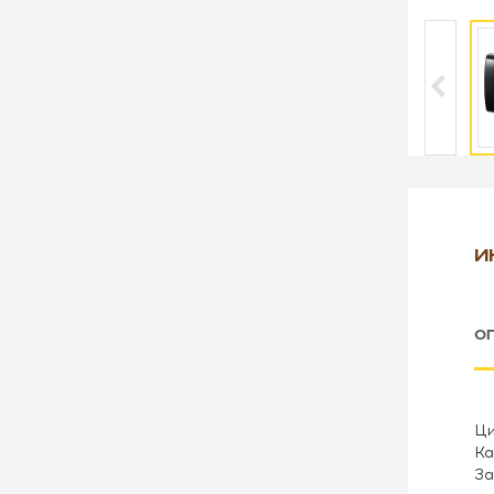
И
О
Ци
Ка
За