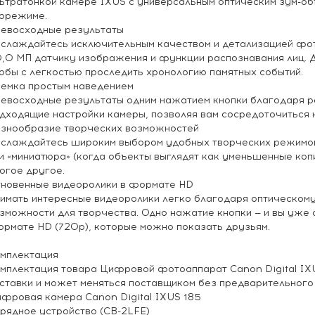
ьтратонкой камере IXUS с универсальным оптическим зум-об
орежиме.
евосходные результаты
слаждайтесь исключительным качеством и детализацией фо
,0 МП датчику изображения и функции распознавания лиц. 
обы с легкостью проследить хронологию памятных событий.
емка простым наведением
евосходные результаты одним нажатием кнопки благодаря р
дходящие настройки камеры, позволяя вам сосредоточиться 
знообразие творческих возможностей
слаждайтесь широким выбором удобных творческих режимов
и «миниатюра» (когда объекты выглядят как уменьшенные коп
огое другое.
новенные видеоролики в формате HD
имать интересные видеоролики легко благодаря оптическом
зможности для творчества. Одно нажатие кнопки — и вы уже 
рмате HD (720p), которые можно показать друзьям.
мплектация
мплектация товара Цифровой фотоаппарат Canon Digital IXUS
ставки и может меняться поставщиком без предварительного
фровая камера Canon Digital IXUS 185
рядное устройство (CB-2LFE)