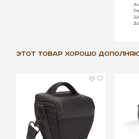
Ак
Ре
Шн
До
Этот товар хорошо дополня