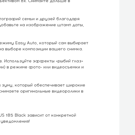
ъективом 8х. Снимайте дольше в
тографий семьи и друзей благодаря
Добавьте на изображение штамп даты,
ежиму Easy Auto, который сам выбирает
на выборе композиции вашего снимка.
. Используйте эффекты «рыбий глаз»
ии) в режиме фото- или видеосъемки и
у зуму, который обеспечивает широкие
снимаете оригинальные видеоролики в
 185 Black зависит от конкретной
 уведомления!