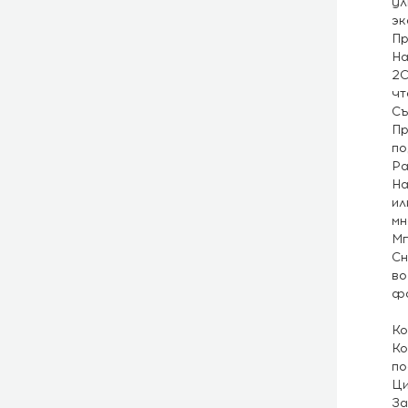
ул
эк
Пр
На
20
чт
Съ
Пр
по
Ра
На
ил
мн
Мг
Сн
во
фо
Ко
Ко
по
Ци
За