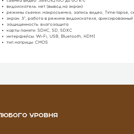
съемка видео: 3840x2160 до 60 к/с
видоискатель: нет (вывод на экран)
режимы съемки: макросъемка, запись видео, Time-lapse, 
экран: 3", работа в режиме видоискателя, фиксированный
защищенность: влагозащита
карты памяти: SDHC, SD, SDXC
интерфейсы: Wi-Fi, USB, Bluetooth, HDMI
тип матрицы: CMOS
ЛЮБОГО УРОВНЯ