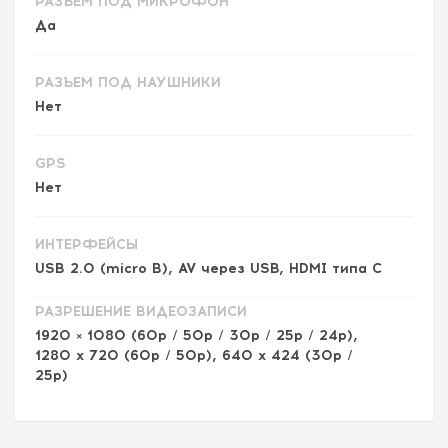
РАЗЪЕМ ПОД МИКРОФОН
Да
РАЗЪЕМ ПОД НАУШНИКИ
Нет
GPS
Нет
ИНТЕРФЕЙСЫ
USB 2.0 (micro B), AV через USB, HDMI типа C
РАЗРЕШЕНИЕ ВИДЕОЗАПИСИ
1920 × 1080 (60р / 50р / 30р / 25р / 24р),
1280 х 720 (60р / 50р), 640 х 424 (30р /
25р)