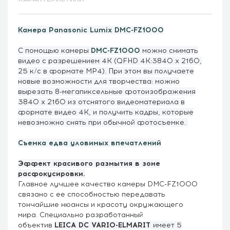
Камера Panasonic Lumix DMC-FZ1000
С помощью камеры
DMC-FZ1000
можно снимать
видео с разрешением 4К (QFHD 4K:3840 х 2160,
25 к/с в формате MP4). При этом вы получаете
новые возможности для творчества: можно
вырезать 8-мегапиксельные фотоизображения
3840 х 2160 из отснятого видеоматериала в
формате видео 4К, и получить кадры, которые
невозможно снять при обычной фотосъемке.
Съемка едва уловимых впечатлений
Эффект красивого размытия в зоне
расфокусировки.
Главное лучшее качество камеры DMC-FZ1000
связано с ее способностью передавать
тончайшие нюансы и красоту окружающего
мира. Специально разработанный
объектив
LEICA DC VARIO-ELMARIT
имеет 5