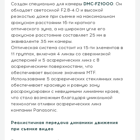
Создан специально для камеры
DMC-FZ1000
. Он
обладает светосилой F2.8-4.0 и высокой
резкостью даже при съемке на максимальном
фокусном расстоянии 16-ти кратного
оптического зума, а на широком угле его
фокусное расстояние составляет 25 мм в
эквиваленте 35 мм камеры.
Оптическая система состоит из 15-ти элементов в
11 группах, включая 4 линзы со сверхнизкой
дисперсией и 5 асферических линз с 8
асферическими поверхностями, что
обеспечивает высокие значения MTF.
Использование 5 асферических стеклянных линз
обеспечивает красивую и ровную зону
расфокусировки с невидимыми линиямми краев,
что стало возможным благодаря уникальной
технологии отливки асферических линз
компании Panasonic.
Реалистичная передача динамики движения
при съемке видео