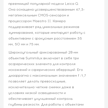
преемницей популярной модели Leica Q.
Она оснащена усовершенствованным 47,3-
мегапиксельным CMOS-сенсором и
процессором Maestro II. Камера
поддерживает ряд уникальных режимов
зуммирования, которые имитируют работу с
объективами с фокусным расстоянием 35
мм, 50 мм и 75 мм.
Широкоугольный фиксированный 28-мм
объектив Summilux включает в себя три
асферических элемента для контроля
искажений и сферических аберраций. Его
диафрагма с максимальным значением f /1,7
позволяет делать превосходные,
исключительно четкие снимки даже в
условиях низкой освещенности и
обеспечивает улучшенный контроль
глубины резкости. Для работы с объектами