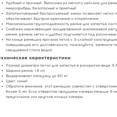
Удобный и прочный: Выполнен из мягкого нейлона для рем
микрофибры, безопасный и приятный
Запатентованный быстросъёмный замок позволяет легко 
обеспечивает быстрое крепление и открепление
Максимальная грузоподъёмность ремня для запястья сост
Снабжён нержавеющей анодированной алюминиевой регу
ремня, ремень легко и удобно подгоняется под различные
На конце ремешка прочная петля с 3-слойной конструкци
повышающая его долговечность, пожалуйста, замените пе
сердцевина стала видна
ехнические характеристики:
Размер диаметра петли для запястья в раскрытом виде: 9.7
Ширина ремня: 1.9 см
Выдерживает нагрузку до 60 кг
Цвет: синий
Обратите внимание: этот ремешок совместим с отверстия
более 5 мм. Если отверстие проушины камеры меньше 5 м
треугольное или круглое кольцо камеры.