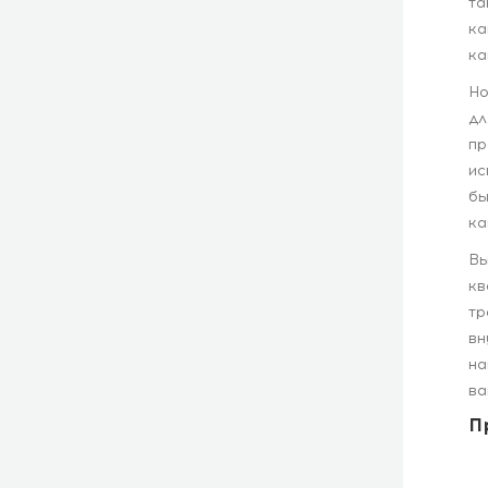
та
ка
ка
Но
дл
пр
ис
бы
ка
Вы
кв
тр
вн
на
ва
П