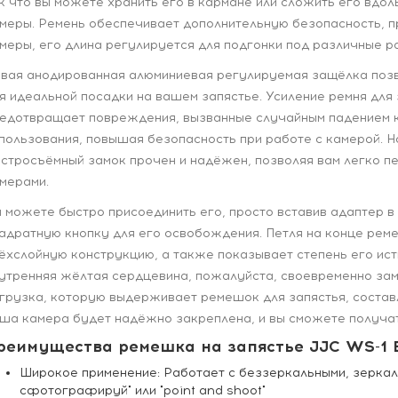
к что вы можете хранить его в кармане или сложить его вдол
меры. Ремень обеспечивает дополнительную безопасность, 
меры, его длина регулируется для подгонки под различные р
вая анодированная алюминиевая регулируемая защёлка позв
я идеальной посадки на вашем запястье. Усиление ремня дл
едотвращает повреждения, вызванные случайным падением 
пользования, повышая безопасность при работе с камерой. 
стросъёмный замок прочен и надёжен, позволяя вам легко 
мерами.
 можете быстро присоединить его, просто вставив адаптер в 
адратную кнопку для его освобождения. Петля на конце рем
ёхслойную конструкцию, а также показывает степень его ист
утренняя жёлтая сердцевина, пожалуйста, своевременно зам
грузка, которую выдерживает ремешок для запястья, составл
ша камера будет надёжно закреплена, и вы сможете получат
реимущества ремешка на запястье JJC WS-1 
Широкое применение: Работает с беззеркальными, зеркаль
сфотографируй" или "point and shoot"