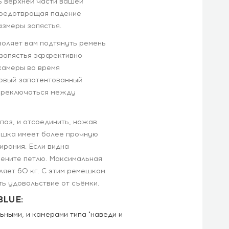
ь верхней части вашей
предотвращая падение
азмеры запястья.
оляет вам подтянуть ремень
я запястья эффективно
камеры во время
Новый запатентованный
переключаться между
паз, и отсоединить, нажав
ешка имеет более прочную
ирания. Если видна
ените петлю. Максимальная
яет 60 кг. С этим ремешком
ь удовольствие от съёмки.
BLUE:
ными, и камерами типа "наведи и