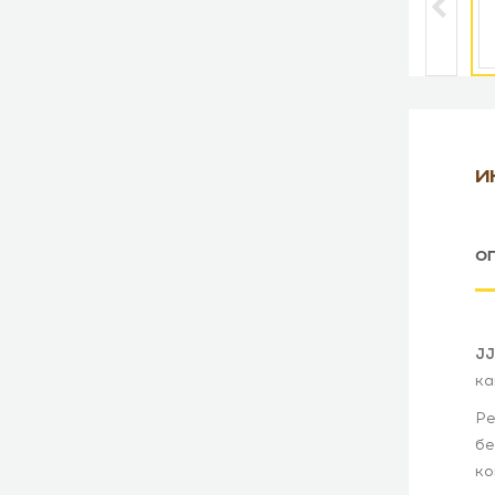
И
О
JJ
ка
Ре
бе
ко