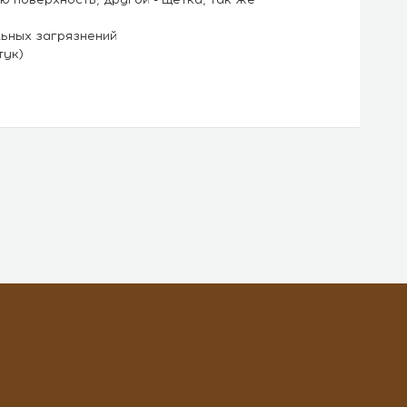
льных загрязнений
тук)