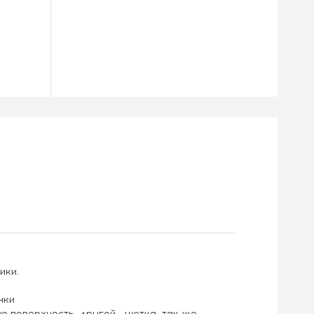
ики.
нки
ю поверхность, другой - щетка, так же